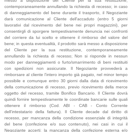
messo a disposizione del Cliente per la sua restituzione,
contemporaneamente annullando la richiesta di recesso; in caso
di danneggiamento del bene durante il trasporto, il Negoziante
darà comunicazione al Cliente dell'accaduto (entro 5 giorni
lavorativi dal ricevimento del bene nei propri magazzini), per
consentirgli di sporgere tempestivamente denuncia nei confronti
del corriere da lui scelto e ottenere il rimborso del valore del
bene; in questa eventualità, il prodotto sarà messo a disposizione
del Cliente per la sua restituzione, contemporaneamente
annullando la richiesta di recesso; Non si risponde in nessun
modo per danneggiamenti o furto/smarrimento di beni restituiti
con spedizioni non assicurate. Il Negoziante provvederà a
rimborsare al cliente l'intero importo già pagato, nel minor tempo
possibile e comunque entro 30 giorni dalla data di ricevimento
della comunicazione di recesso, previo ricevimento della merce
oggetto del recesso, tramite Bonifico Bancario. Il Cliente dovrà
quindi fornire tempestivamente le coordinate bancarie sulle quali
ottenere il rimborso (Cod. ABI - CAB - Conto Corrente
dell'intestatario della fattura). Il Cliente decade dal diritto di
recesso, per mancanza della condizione essenziale di integrità
del bene (confezione e/o suo contenuto), nei casi in cui il
Negoziante accerti: la mancanza della confezione esterna e/o