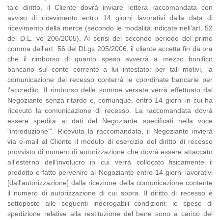
tale diritto, il Cliente dovrà inviare lettera raccomandata con
avviso di ricevimento entro 14 giorni lavorativi dalla data di
ricevimento della merce (secondo le modalità indicate nell'art. 52
del D.L. vo 206/2005). Ai sensi del secondo periodo del primo
comma dell'art. 56 del DLgs 205/2006, il cliente accetta fin da ora
che il rimborso di quanto speso avverrà a mezzo bonifico
bancario sul conto corrente a lui intestato: per tali motivi, la
comunicazione del recesso conterrà le coordinate bancarie per
l'accredito. Il rimborso delle somme versate verrà effettuato dal
Negoziante senza ritardo e, comunque, entro 14 giorni in cui ha
ricevuto la comunicazione di recesso. La raccomandata dovrà
essere spedita ai dati del Negoziante specificati nella voce
"introduzione'". Ricevuta la raccomandata, il Negoziante invierà
via e-mail al Cliente il modulo di esercizio del diritto di recesso
provvisto di numero di autorizzazione che dovrà essere attaccato
all'esterno dell'involucro in cui verrà collocato fisicamente il
prodotto e fatto pervenire al Negoziante entro 14 giorni lavorativi
[dall'autorizzazione] dalla ricezione della comunicazione contente
il numero di autorizzazione di cui sopra. Il diritto di recesso è
sottoposto alle seguenti inderogabili condizioni: le spese di
spedizione relative alla restituzione del bene sono a carico del