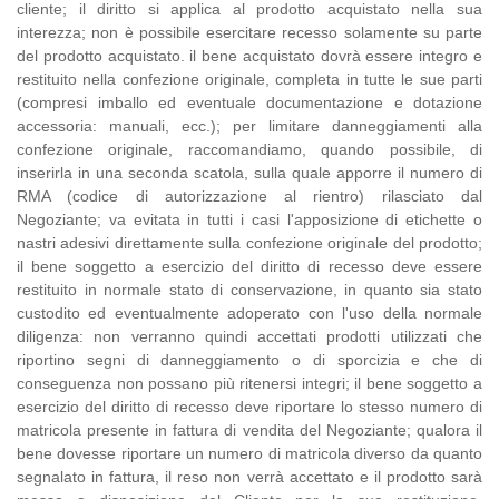
cliente; il diritto si applica al prodotto acquistato nella sua
interezza; non è possibile esercitare recesso solamente su parte
del prodotto acquistato. il bene acquistato dovrà essere integro e
restituito nella confezione originale, completa in tutte le sue parti
(compresi imballo ed eventuale documentazione e dotazione
accessoria: manuali, ecc.); per limitare danneggiamenti alla
confezione originale, raccomandiamo, quando possibile, di
inserirla in una seconda scatola, sulla quale apporre il numero di
RMA (codice di autorizzazione al rientro) rilasciato dal
Negoziante; va evitata in tutti i casi l'apposizione di etichette o
nastri adesivi direttamente sulla confezione originale del prodotto;
il bene soggetto a esercizio del diritto di recesso deve essere
restituito in normale stato di conservazione, in quanto sia stato
custodito ed eventualmente adoperato con l'uso della normale
diligenza: non verranno quindi accettati prodotti utilizzati che
riportino segni di danneggiamento o di sporcizia e che di
conseguenza non possano più ritenersi integri; il bene soggetto a
esercizio del diritto di recesso deve riportare lo stesso numero di
matricola presente in fattura di vendita del Negoziante; qualora il
bene dovesse riportare un numero di matricola diverso da quanto
segnalato in fattura, il reso non verrà accettato e il prodotto sarà