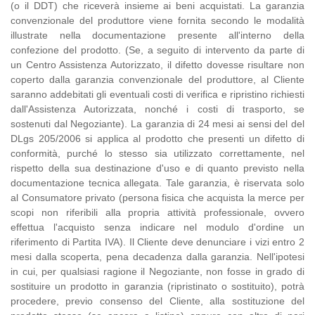
(o il DDT) che riceverà insieme ai beni acquistati. La garanzia
convenzionale del produttore viene fornita secondo le modalità
illustrate nella documentazione presente all'interno della
confezione del prodotto. (Se, a seguito di intervento da parte di
un Centro Assistenza Autorizzato, il difetto dovesse risultare non
coperto dalla garanzia convenzionale del produttore, al Cliente
saranno addebitati gli eventuali costi di verifica e ripristino richiesti
dall'Assistenza Autorizzata, nonché i costi di trasporto, se
sostenuti dal Negoziante). La garanzia di 24 mesi ai sensi del del
DLgs 205/2006 si applica al prodotto che presenti un difetto di
conformità, purché lo stesso sia utilizzato correttamente, nel
rispetto della sua destinazione d'uso e di quanto previsto nella
documentazione tecnica allegata. Tale garanzia, è riservata solo
al Consumatore privato (persona fisica che acquista la merce per
scopi non riferibili alla propria attività professionale, ovvero
effettua l'acquisto senza indicare nel modulo d'ordine un
riferimento di Partita IVA). Il Cliente deve denunciare i vizi entro 2
mesi dalla scoperta, pena decadenza dalla garanzia. Nell'ipotesi
in cui, per qualsiasi ragione il Negoziante, non fosse in grado di
sostituire un prodotto in garanzia (ripristinato o sostituito), potrà
procedere, previo consenso del Cliente, alla sostituzione del