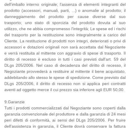
dell'imballo interno originale; l'assenza di elementi integranti del
prodotto (accessori, manuali, parti, ...) o anomalie al prodotto; il
danneggiamento del prodotto per cause diverse dal suo
trasporto; uno stato di sporcizia del prodotto dovuta al suo
utilizzo, che ne abbia compromesso l'integrità; Le spese ed i rischi
del trasporto per la restituzione sono integralmente a carico del
Cliente. La restituzione di prodotti non integri, deteriorati o privi di
accessori e dotazioni originali non sarà accettata dal Negoziante
e verrà restituita al mittente con aggravio di spese di trasporto. Il
diritto di recesso è escluso in tutti i casi previsti dall'art. 59 del
DLgs 205/2006. Nel caso di decadenza del diritto di recesso, il
Negoziante provvederà a restituire al mittente il bene acquistato,
addebitando allo stesso le spese di spedizione. Come previsto dal
DLgs 205/2006, il diritto di recesso non si applica peri contratti
aventi ad oggetto merce il cui prezzo sia inferiore agli EUR 50,00.
9.Garanzie
Tutti i prodotti commercializzati dal Negoziante sono coperti dalla
garanzia convenzionale del produttore e dalla garanzia di 24 mesi
peri difetti di conformità, ai sensi del DLgs 205/2006. Per fruire
dell'assistenza in garanzia, il Cliente dovrà conservare la fattura