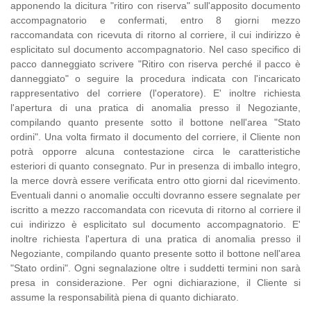
apponendo la dicitura "ritiro con riserva" sull'apposito documento
accompagnatorio e confermati, entro 8 giorni mezzo
raccomandata con ricevuta di ritorno al corriere, il cui indirizzo è
esplicitato sul documento accompagnatorio. Nel caso specifico di
pacco danneggiato scrivere "Ritiro con riserva perché il pacco è
danneggiato" o seguire la procedura indicata con l'incaricato
rappresentativo del corriere (l'operatore). E' inoltre richiesta
l'apertura di una pratica di anomalia presso il Negoziante,
compilando quanto presente sotto il bottone nell'area "Stato
ordini". Una volta firmato il documento del corriere, il Cliente non
potrà opporre alcuna contestazione circa le caratteristiche
esteriori di quanto consegnato. Pur in presenza di imballo integro,
la merce dovrà essere verificata entro otto giorni dal ricevimento.
Eventuali danni o anomalie occulti dovranno essere segnalate per
iscritto a mezzo raccomandata con ricevuta di ritorno al corriere il
cui indirizzo è esplicitato sul documento accompagnatorio. E'
inoltre richiesta l'apertura di una pratica di anomalia presso il
Negoziante, compilando quanto presente sotto il bottone nell'area
"Stato ordini". Ogni segnalazione oltre i suddetti termini non sarà
presa in considerazione. Per ogni dichiarazione, il Cliente si
assume la responsabilità piena di quanto dichiarato.