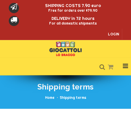
SHIPPING COSTS 7.90 euro
Free for orders over $79.90
DELIVERY in 72 hours
For all domestic shipments
LOGIN
Shipping terms
Home
Shipping terms