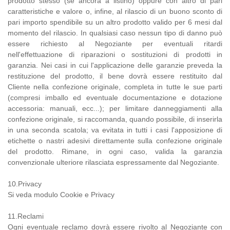
prodotto stesso (se ancora a listino) oppure con altro di pari
caratteristiche e valore o, infine, al rilascio di un buono sconto di
pari importo spendibile su un altro prodotto valido per 6 mesi dal
momento del rilascio. In qualsiasi caso nessun tipo di danno può
essere richiesto al Negoziante per eventuali ritardi
nell'effettuazione di riparazioni o sostituzioni di prodotti in
garanzia. Nei casi in cui l'applicazione delle garanzie preveda la
restituzione del prodotto, il bene dovrà essere restituito dal
Cliente nella confezione originale, completa in tutte le sue parti
(compresi imballo ed eventuale documentazione e dotazione
accessoria: manuali, ecc...); per limitare danneggiamenti alla
confezione originale, si raccomanda, quando possibile, di inserirla
in una seconda scatola; va evitata in tutti i casi l'apposizione di
etichette o nastri adesivi direttamente sulla confezione originale
del prodotto. Rimane, in ogni caso, valida la garanzia
convenzionale ulteriore rilasciata espressamente dal Negoziante.
10.Privacy
Si veda modulo Cookie e Privacy
11.Reclami
Ogni eventuale reclamo dovrà essere rivolto al Negoziante con