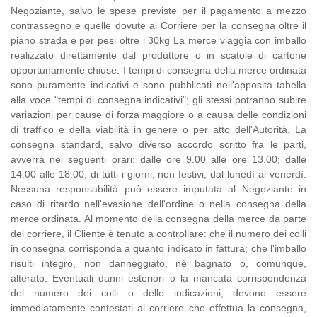
Negoziante, salvo le spese previste per il pagamento a mezzo
contrassegno e quelle dovute al Corriere per la consegna oltre il
piano strada e per pesi oltre i 30kg La merce viaggia con imballo
realizzato direttamente dal produttore o in scatole di cartone
opportunamente chiuse. I tempi di consegna della merce ordinata
sono puramente indicativi e sono pubblicati nell'apposita tabella
alla voce "tempi di consegna indicativi"; gli stessi potranno subire
variazioni per cause di forza maggiore o a causa delle condizioni
di traffico e della viabilità in genere o per atto dell'Autorità. La
consegna standard, salvo diverso accordo scritto fra le parti,
avverrà nei seguenti orari: dalle ore 9.00 alle ore 13.00; dalle
14.00 alle 18.00, di tutti i giorni, non festivi, dal lunedì al venerdì.
Nessuna responsabilità può essere imputata al Negoziante in
caso di ritardo nell'evasione dell'ordine o nella consegna della
merce ordinata. Al momento della consegna della merce da parte
del corriere, il Cliente è tenuto a controllare: che il numero dei colli
in consegna corrisponda a quanto indicato in fattura; che l'imballo
risulti integro, non danneggiato, né bagnato o, comunque,
alterato. Eventuali danni esteriori o la mancata corrispondenza
del numero dei colli o delle indicazioni, devono essere
immediatamente contestati al corriere che effettua la consegna,